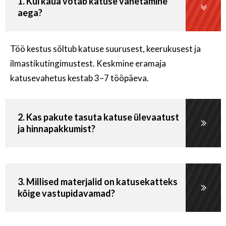
1. Kui kaua võtab katuse vahetamine
aega?
Töö kestus sõltub katuse suurusest, keerukusest ja
ilmastikutingimustest. Keskmine eramaja
katusevahetus kestab 3–7 tööpäeva.
2. Kas pakute tasuta katuse ülevaatust
ja hinnapakkumist?
3. Millised materjalid on katusekatteks
kõige vastupidavamad?