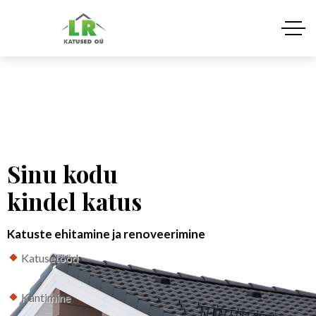
Sinu kodu
kindel katus
Katuste ehitamine ja renoveerimine
Katusetööd
Kantimine