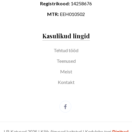
Registrikood:
14258676
MTR:
EEH010502
Kasulikud lingid
Tehtud tööd
Teenused
Meist
Kontakt
LR Katused 2026 | Kõik õigused kaitstud | Kodulehe tegi
Digituul