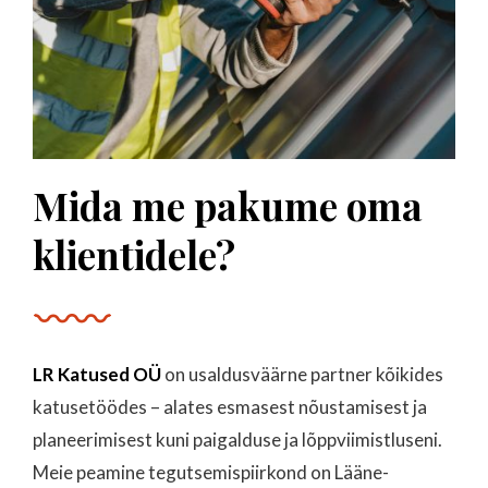
“Tellisime katusele valgusakna paigalduse –
tulemus on suurepärane! Tuba on nüüd palju
valgusküllasem ja töö teostati väga hoolikalt.
Soovitame LR Katuseid soojalt!”
Mida me pakume oma
klientidele?
Andre V.
LR Katused OÜ
on usaldusväärne partner kõikides
“Vanale elamule paigaldati uus plekk-katus – töö
katusetöödes – alates esmasest nõustamisest ja
oli kiire, täpne ja tulemus väga ilus. Katuse all on
planeerimisest kuni paigalduse ja lõppviimistluseni.
nüüd soe ja kuiv. Väga professionaalne
Meie peamine tegutsemispiirkond on Lääne-
lähenemine algusest lõpuni!”