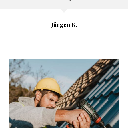
Jürgen K.
“Töö sujus suurepäraselt! Suvila vana
eterniitkatus vahetati kiiresti ja puhtalt uueks.
Meeskond oli sõbralik ja tähtaegadest peeti kinni.
Tõeliselt usaldusväärne teenus!”
Madis S.