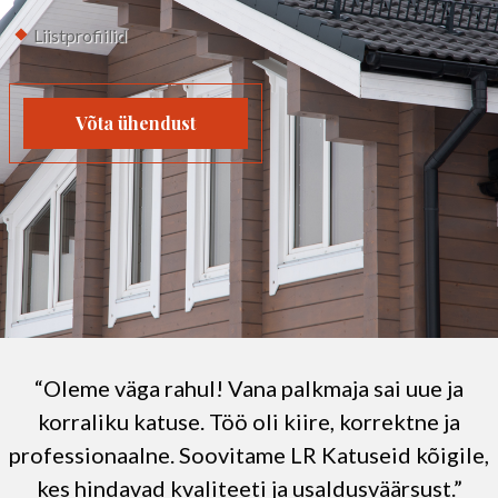
Liistprofiilid
Võta ühendust
“Oleme väga rahul! Vana palkmaja sai uue ja
korraliku katuse. Töö oli kiire, korrektne ja
professionaalne. Soovitame LR Katuseid kõigile,
kes hindavad kvaliteeti ja usaldusväärsust.”