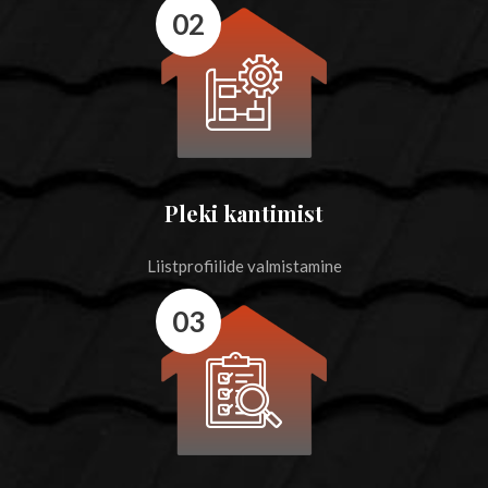
02
Pleki kantimist
Liistprofiilide valmistamine
03