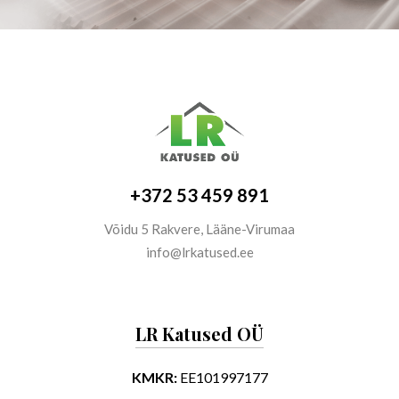
+372 53 459 891
Võidu 5 Rakvere, Lääne-Virumaa
info@lrkatused.ee
LR Katused OÜ
KMKR:
EE101997177