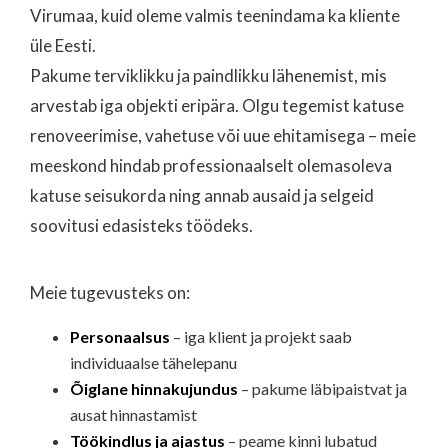
Virumaa, kuid oleme valmis teenindama ka kliente
üle Eesti.
Pakume terviklikku ja paindlikku lähenemist, mis
Mihkel R.
arvestab iga objekti eripära. Olgu tegemist katuse
renoveerimise, vahetuse või uue ehitamisega – meie
meeskond hindab professionaalselt olemasoleva
katuse seisukorda ning annab ausaid ja selgeid
soovitusi edasisteks töödeks.
Meie tugevusteks on:
Personaalsus
– iga klient ja projekt saab
individuaalse tähelepanu
Õiglane hinnakujundus
– pakume läbipaistvat ja
ausat hinnastamist
Töökindlus ja ajastus
– peame kinni lubatud