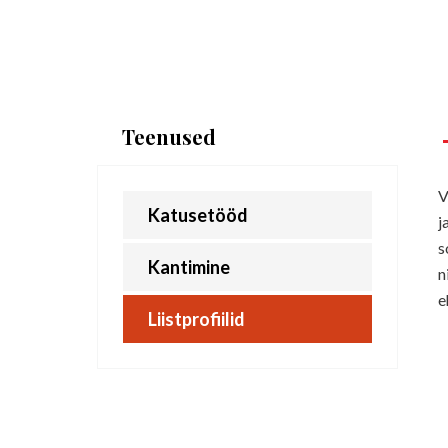
Teenused
V
Katusetööd
j
s
Kantimine
n
e
Liistprofiilid