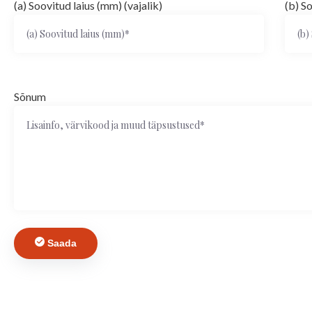
(a) Soovitud laius (mm) (vajalik)
(b) S
Sõnum
Saada