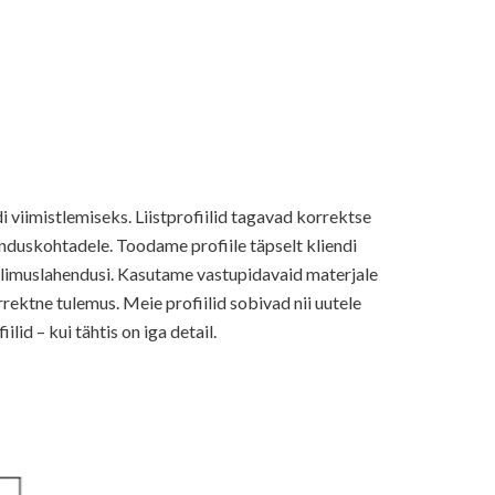
di viimistlemiseks. Liistprofiilid tagavad korrektse
enduskohtadele. Toodame profiile täpselt kliendi
ellimuslahendusi. Kasutame vastupidavaid materjale
orrektne tulemus. Meie profiilid sobivad nii uutele
lid – kui tähtis on iga detail.