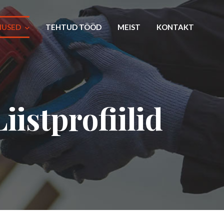
NUSED
TEHTUD TÖÖD
MEIST
KONTAKT
Liistprofiilid