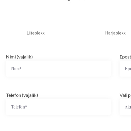
Liiteplekk
Harjaplekk
Nimi (vajalik)
Epost
Telefon (vajalik)
Vali p
Ak