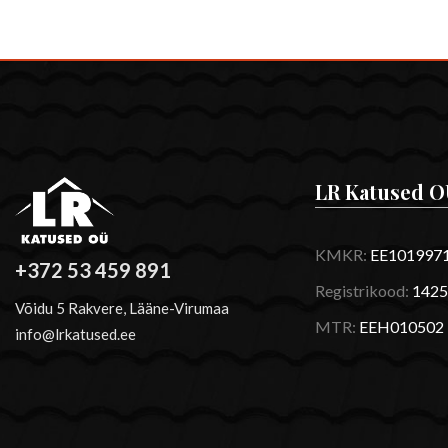
LR Katused O
KMKR:
EE101997
+372 53 459 891
Registrikood:
1425
Võidu 5 Rakvere, Lääne-Virumaa
MTR:
EEH010502
info@lrkatused.ee